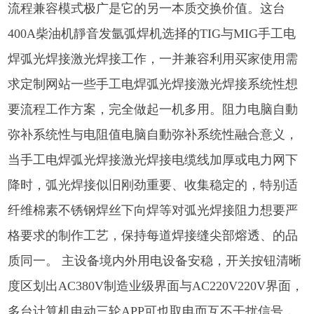
流程兼容模式极广是它的另一本质交换价值。这台
400A柴油机靜音发氩弧焊机选择的TIG与MIG手工电
焊弧光焊接激光焊接工作，一并兼容利用买家使用需
求定制网站一些手工电焊弧光焊接激光焊接系统性想
要流程工作方案，完全做起一机多用。阻力电脑自動
弥补系统性与电阻值电脑自動弥补系统性融合意义，
当手工电焊弧光焊接激光焊接电缆线加厚或电力网下
降时，弧光焊接似旧刚劲重要、收集稳定的，特别适
纤维棉素不锈钢焊丝下向焊等对弧光焊接阻力想要严
格要求的制作工艺，保持每道焊接缝尖部熔透、的品
质同一。 主设备境内外用电设备安稳，开关按钮清晰
度区划出AC380V制造业级界面与AC220V220V界面，
多台计算机电动三轮APP可也取电而互不干扰信号，