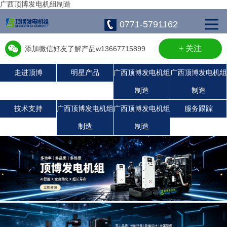
广西顶博发电机组制造
0771-5791162
+ 关注
添加微信好友了解产品w13667715899
走进顶博
明星产品
广西顶博发电机组
广西顶博发电机组
制造
制造
广西顶博发电机组制造:康明斯广西顶博发电机组制造
广西顶博发电机组制造:上柴发电机组
广西顶博发电机组制造:玉柴发电机组
珀金斯发电机组
沃尔沃发电机组
静音发电机组
潍柴发电机组
技术支持
广西顶博发电机组
广西顶博发电机组
服务跟踪
制造
制造