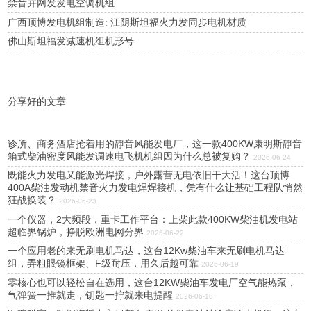
禁音并网发发电空调机组
广西顶博发电机组制造: 江阴斯坦福火力发同步电机材质
佛山斯坦福发减速机组机形号
分享好的文章
诊所、商务酒店抢着用的靜音风能发电厂，这一款400KW康明斯靜音
箱式柴油密度风能发调速电飞机机组因为什么总被复购？
2026-06-24
既能火力发电又能激光焊接，户外露营无电依旧干大活！这台顶博
400A柴油发动机禁音火力发电焊焊接机，凭有什么让基础工程队悄然
狂战换装？
2026-06-23
一个仪器，2大频段，重卡工作平台：上柴此款400KW柴油机发电站
超临界锅炉，挣脱欧洲电网分界
2026-06-22
一个应用老的来无刷电机马达，这台12Kw柴油车来无刷电机马达
组，弄粗眼镜框架、F级耐压，用久后越可靠
2026-06-19
零核心也可以轻松自在选用，这台12KW柴油车发电厂空气能热泵，
气弹簧一推就走，钥匙一拧就来电提醒
2026-06-18