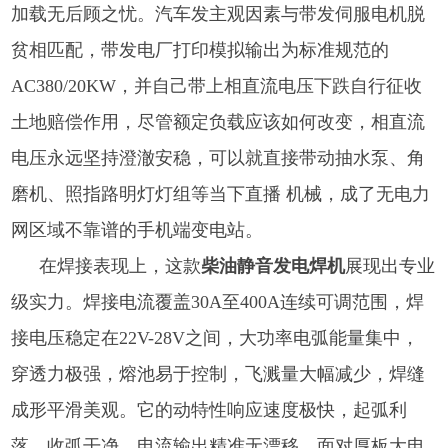
加载无后顾之忧。汽车发主观因素与带发伺服电机脱
贫相匹配，带发电厂打印模拟输出为标准规范的
AC380/20KW，并自己带上相直流电压下跌自行征收
土地赔偿作用，尽管额定负载应该如何改变，相直流
电压永远坚持澄澈安稳，可以就直接带动抽水泵、角
磨机、照指路明灯灯组等当下直播 机械，成了无电力
网区域不靠谱的手机端变电站。
在焊接表现上，这款
柴油静音发电焊机
展现出专业
级实力。焊接电流覆盖30A至400A连续可调范围，焊
接电压稳定在22V-28V之间，大功率电弧能量集中，
穿透力极强，熔池易于控制，飞溅量大幅减少，焊缝
成形平滑美观。它的动特性响应速度极快，起弧利
落，收弧干净，电流输出精准无漂移，面对厚板大电