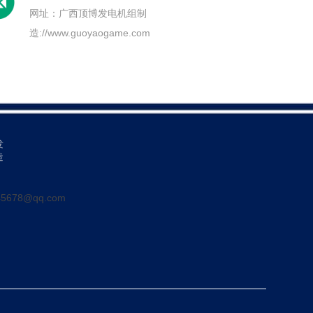
网址：
广西顶博发电机组制
造://www.guoyaogame.com
发
造
5678@qq.com