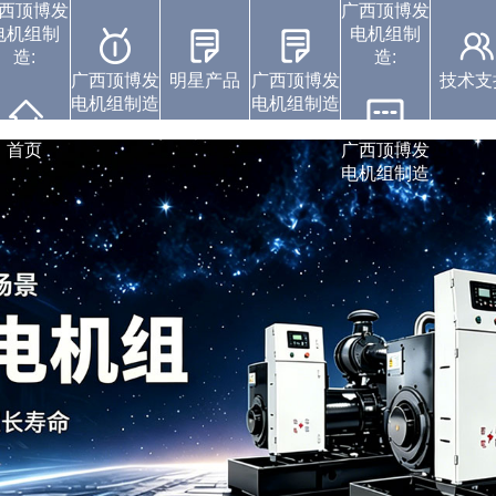
西顶博发
广西顶博发
电机组制
电机组制
造:
造:
广西顶博发
明星产品
广西顶博发
技术支
电机组制造
电机组制造
广西顶博发电机组制
康明斯广西顶博发电
广西顶博发电机组制
沃尔沃发电机组
静音发电机组
潍柴发电机组
玉柴发电机组
中标通知书
视频展示
企业动态
首页
广西顶博发
电机组制造
造:珀金斯发电机组
造:上柴发电机组
机组制造