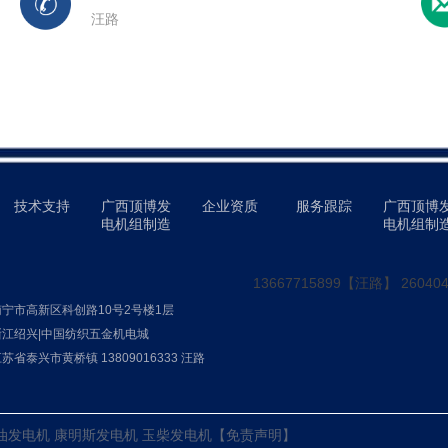
汪路
技术支持
广西顶博发
企业资质
服务跟踪
广西顶博
电机组制造
电机组制
13667715899【汪路】 260404
宁市高新区科创路10号2号楼1层
江绍兴|中国纺织五金机电城
省泰兴市黄桥镇 13809016333 汪路
 柴油发电机 康明斯发电机 玉柴发电机
【免责声明】