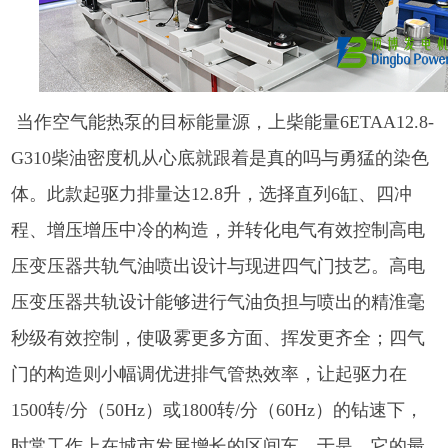
当作空气能热泵的目标能量源，上柴能量6ETAA12.8-
G310柴油密度机从心底就跟着是真的吗与勇猛的染色
体。此款起驱力排量达12.8升，选择直列6缸、四冲
程、增压增压中冷的构造，并转化电气有效控制高电
压变压器共轨气油喷出设计与现进四气门技艺。高电
压变压器共轨设计能够进行气油负担与喷出的精淮毫
秒级有效控制，使吸雾更多方面、挥发更齐全；四气
门的构造则小幅调优进排气管热效率，让起驱力在
1500转/分（50Hz）或1800转/分（60Hz）的钻速下，
时常工作上在城市发展增长的区间车。于是，它的最