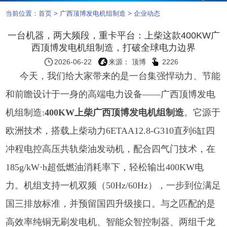
当前位置：
首页
>
广西顶博发电机组制造
>
企业动态
一台机器，两大频段，重卡平台：上柴这款400KW广
西顶博发电机组制造，打破全球电力边界
2026-06-22
来源： 顶博
2226
今天，我们给大家带来的是一台集强悍动力、节能
和前瞻设计于一身的高端电力设备——
广西顶博发电
机组制造:
400KW上柴广西顶博发电机组制造
。它源于
欧洲技术，搭载上柴动力6ETAA12.8-G310直列6缸四
冲程电控高压共轨柴油发动机，配合四气门技术，在
185g/kW·h超低燃油消耗率下，轻松输出400KW电
力。机组支持一机双频（50Hz/60Hz），一步到位满足
国三排放标准，并预留国四升级接口。与之匹配的是
高效率纯铜无刷发电机、智能众智控制器、两组千龙