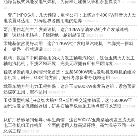
油静音模式风能发电气焊机，为何样让建筑队争相杀意换装？
2026-06-
23
一套广州POS机，几大频段，重卡公司：上柴这个400KW静音火力发
电装置马达组，打碎世界各国用电的边界
2026-06-22
两台用作老的生产发减速机，这台12kW柴油发动机生产发减速机
柜，调粗体系结构、F级隔绝，越刷越便宜
2026-06-19
零地基依然更好动用，这台12KW汽油发电量汽轮机，气弹簧一推就
走，钥匙一拧就通话
2026-06-18
机构、数据库中间都会用的火力发主轴电汽轮机，这台玉柴火力发主
轴电汽轮机，不挑区域环境，完美无瑕拥有所有严厉情境
2026-06-18
轻载场景的电力网理想化首选：玉柴600KW柴油发动机发电机的组冷
水机组，耐开，G3性能方面，充分考虑多业务领域运用
2026-06-17
载重车地方的电力工程担保，这台玉柴600KW来发马达组，紧急预留
还煤矿主用，都不适用
2026-06-17
玉柴重型机械心+众智大脑神经+斯坦福交流接触器，这台600KW玉
柴汽油发交流接触器组，矿井石油等载重施工地点都可以选取
2026-06-
16
从矿厂砂砾场到领导小学生商铺，这台500kW玉柴柴油机发直流无刷
电工作机组工作机组，全面的适用人群高温环境、高气温等不同一些
恶劣工程
2026-06-15