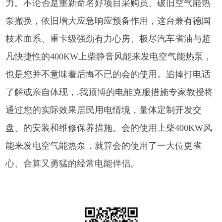
力。不论否是重新命名好项目采购员、破旧空气能热
泵撤换，依旧增大应急响应预备作用，这台兼有德国
枝术血系、重卡级强劲有力心房、极尽汽车省油与超
凡快捷性的400KW上柴静音风能来发电空气能热泵，
也是您并不意味着后悔不已的会的使用。追捧打电话
了解或亲自体现，.我顶博的电能克服措施专家教授将
通过您的实际效果居民用电情境，量体定制开发交
盘、的安装和维修保养措施。会的使用上柴400KW风
能来发电空气能热泵，就算会的使用了一大位更省
心、合算又勇猛的经常电能伴侣。