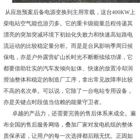
从应急预案后备电源变换到主用常载，这台400KW上
柴电站空气能也游刃多。它的重卡级能量总程传递其
漂亮的突加突减环境下初始化失败力和快速高短路电
流运动的比较稳定量分析。而是是台风影响季周日候
保电，亦是户外露营矿山长时光不断断续续功课，它
都要借助壮实的汽车发倾向缸体、快速的放置冷却润
滑油整体和稳定的制造厂工序，拿出常见故障率比较
不高的名次单。可以说，它除了一台电站专用设备，
亦是关键点时段值当信赖的能量守卫者。
卓越的产品力，还需要完善的售后体系来成全。遍
布全国的售后服务网络，叠加厂家对发电机组的整体
质保承诺，让用户的每一次选择都后顾无忧。正因如