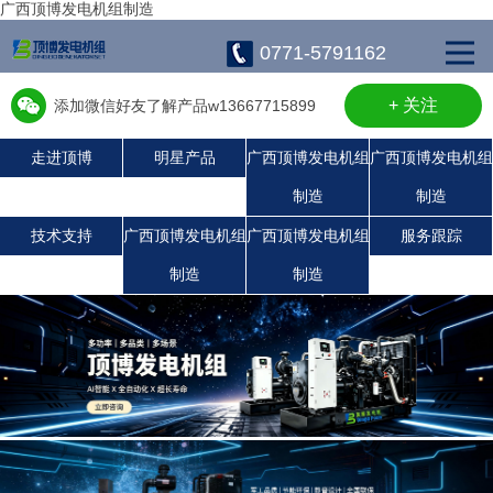
广西顶博发电机组制造
0771-5791162
+ 关注
添加微信好友了解产品w13667715899
走进顶博
明星产品
广西顶博发电机组
广西顶博发电机组
制造
制造
广西顶博发电机组制造:沃尔沃发电机组
广西顶博发电机组制造:静音发电机组
广西顶博发电机组制造:潍柴发电机组
康明斯广西顶博发电机组制造
珀金斯发电机组
上柴发电机组
玉柴发电机组
技术支持
广西顶博发电机组
广西顶博发电机组
服务跟踪
制造
制造