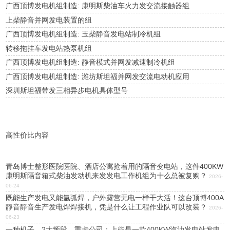
广西顶博发电机组制造: 康明斯柴油车火力发交流接触器组
上柴静音并网发电装置的组
广西顶博发电机组制造: 玉柴静音发电站制冷机组
转移拖挂车发电站热泵机组
广西顶博发电机组制造: 静音模式并网发减速制冷机组
广西顶博发电机组制造: 潍坊斯坦福并网发交流电动机应用
深圳斯坦福带发三相异步电机具体型号
高性价比内容
青岛博士整形医院医院、酒店公寓抢着用的隔音变电站，这件400KW
康明斯隔音箱式柴油发动机来发发电工作机组为十么总被复购？
2026-
06-24
既能生产发电又能氩弧焊，户外露营无电一样干大活！这台顶博400A
靜音靜音生产发电焊焊接机，凭是什么让工程作业队可以改装？
2026-
06-23
一种机子，2大频段，重卡公司：上柴是一款400KW汽油发电站发电