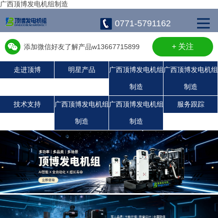
广西顶博发电机组制造
0771-5791162
+ 关注
添加微信好友了解产品w13667715899
走进顶博
明星产品
广西顶博发电机组
广西顶博发电机组
制造
制造
广西顶博发电机组制造:静音发电机组
广西顶博发电机组制造:上柴发电机组
广西顶博发电机组制造:玉柴发电机组
康明斯广西顶博发电机组制造
珀金斯发电机组
沃尔沃发电机组
潍柴发电机组
技术支持
广西顶博发电机组
广西顶博发电机组
服务跟踪
制造
制造